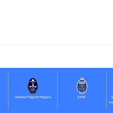
Jabatan Peguam Negara
ILKAP
S
Ke