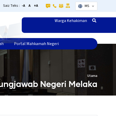
Saiz Teks :
-A
A
+A
MS
Senarai tamba
Warga Kehakiman
ah
Portal Mahkamah Negeri
Utama
ungjawab Negeri Melaka