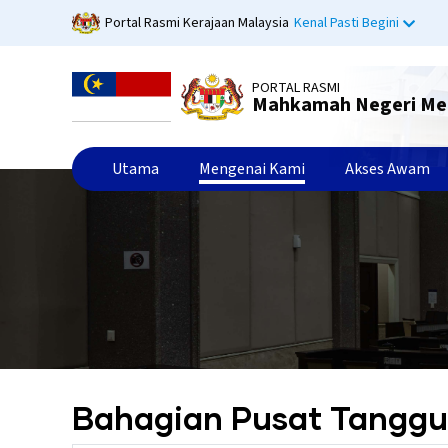
Langkau
Portal Rasmi Kerajaan Malaysia
Kenal Pasti Begini
ke
kandungan
utama
PORTAL RASMI
Mahkamah Negeri Me
Utama
Mengenai Kami
Akses Awam
Bahagian Pusat Tanggu