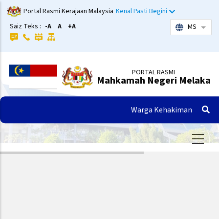
Langkau
Portal Rasmi Kerajaan Malaysia
Kenal Pasti Begini
ke
Saiz Teks :
-A
A
+A
MS
Sena
kandungan
utama
PORTAL RASMI
Mahkamah Negeri Melaka
Warga Kehakiman