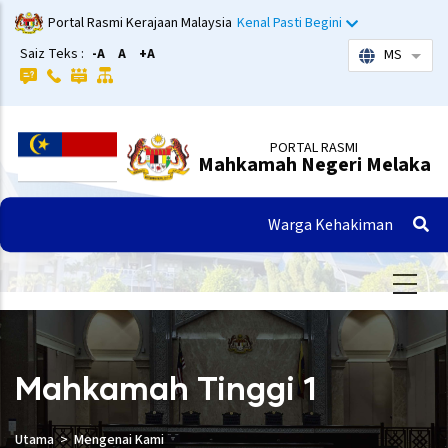
Langkau
Portal Rasmi Kerajaan Malaysia
Kenal Pasti Begini
ke
Saiz Teks :
-A
A
+A
MS
Sena
kandungan
utama
PORTAL RASMI
Mahkamah Negeri Melaka
Warga Kehakiman
Mahkamah Tinggi 1
Utama
Mengenai Kami