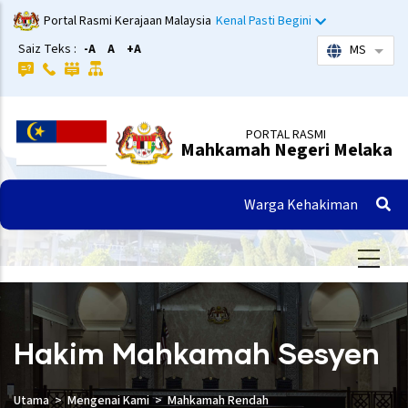
Langkau
Portal Rasmi Kerajaan Malaysia
Kenal Pasti Begini
ke
Saiz Teks :
-A
A
+A
MS
Sena
kandungan
utama
PORTAL RASMI
Mahkamah Negeri Melaka
Warga Kehakiman
Hakim Mahkamah Sesyen
Utama
Mengenai Kami
Mahkamah Rendah