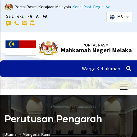
Langkau
Portal Rasmi Kerajaan Malaysia
Kenal Pasti Begini
ke
Saiz Teks :
-A
A
+A
MS
Sena
kandungan
utama
PORTAL RASMI
Mahkamah Negeri Melaka
Warga Kehakiman
Perutusan Pengarah
Utama
Mengenai Kami