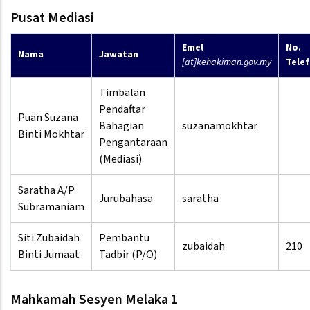
Pusat Mediasi
Emel
No.
Nama
Jawatan
[at]kehakiman.gov.my
Tele
Timbalan
Pendaftar
Puan Suzana
Bahagian
suzanamokhtar
Binti Mokhtar
Pengantaraan
(Mediasi)
Saratha A/P
Jurubahasa
saratha
Subramaniam
Siti Zubaidah
Pembantu
zubaidah
210
Binti Jumaat
Tadbir (P/O)
Mahkamah Sesyen Melaka 1