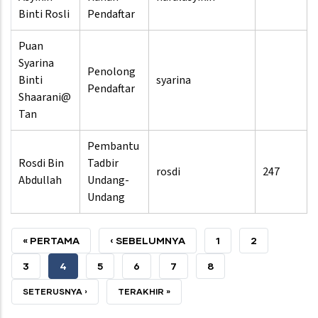
Binti Rosli
Pendaftar
Puan
Syarina
Penolong
Binti
syarina
Pendaftar
Shaarani@
Tan
Pembantu
Rosdi Bin
Tadbir
rosdi
247
Abdullah
Undang-
Undang
PERTAMA
« PERTAMA
SEBELUMNYA
‹ SEBELUMNYA
HALAMAN
1
HALAMAN
2
HALAMAN
HALAMAN
HALAMAN
3
SEMASA
4
HALAMAN
5
HALAMAN
6
HALAMAN
7
HALAMAN
8
HALAMAN
SETERUSNYA
SETERUSNYA ›
TERAKHIR
TERAKHIR »
HALAMAN
HALAMAN