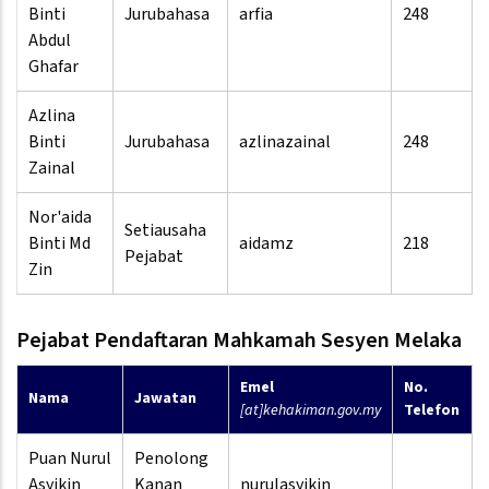
Binti
Jurubahasa
arfia
248
Abdul
Ghafar
Azlina
Binti
Jurubahasa
azlinazainal
248
Zainal
Nor'aida
Setiausaha
Binti Md
aidamz
218
Pejabat
Zin
Pejabat Pendaftaran Mahkamah Sesyen Melaka
Emel
No.
Nama
Jawatan
[at]kehakiman.gov.my
Telefon
Puan Nurul
Penolong
Asyikin
Kanan
nurulasyikin