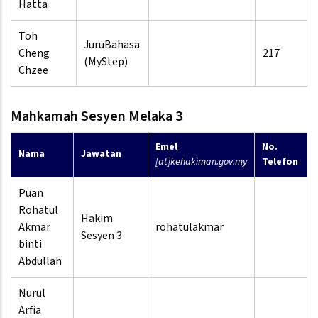
Hatta
Toh
JuruBahasa
Cheng
217
(MyStep)
Chzee
Mahkamah Sesyen Melaka 3
Emel
No.
Nama
Jawatan
[at]kehakiman.gov.my
Telefon
Puan
Rohatul
Hakim
Akmar
rohatulakmar
Sesyen 3
binti
Abdullah
Nurul
Arfia