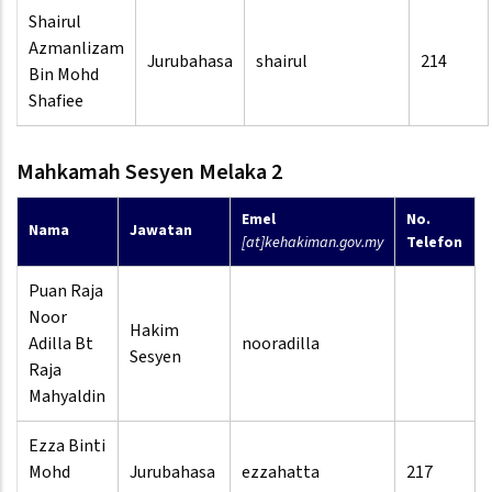
Shairul
Azmanlizam
Jurubahasa
shairul
214
Bin Mohd
Shafiee
Mahkamah Sesyen Melaka 2
Emel
No.
Nama
Jawatan
[at]kehakiman.gov.my
Telefon
Puan Raja
Noor
Hakim
Adilla Bt
nooradilla
Sesyen
Raja
Mahyaldin
Ezza Binti
Mohd
Jurubahasa
ezzahatta
217