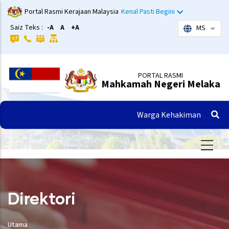
Langkau
Portal Rasmi Kerajaan Malaysia
Kenal Pasti Begini
ke
Saiz Teks :
-A
A
+A
MS
Sena
kandungan
utama
PORTAL RASMI
Mahkamah Negeri Melaka
Warga Kehakiman
Direktori
Utama