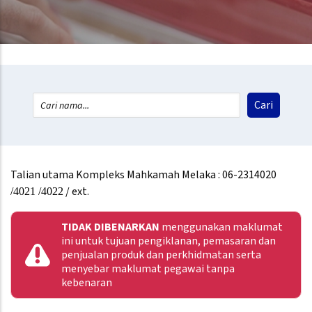
Talian utama Kompleks Mahkamah Melaka : 06-2314020
/ ext.
/4021 /4022
TIDAK DIBENARKAN
menggunakan maklumat
ini untuk tujuan pengiklanan, pemasaran dan
penjualan produk dan perkhidmatan serta
menyebar maklumat pegawai tanpa
kebenaran