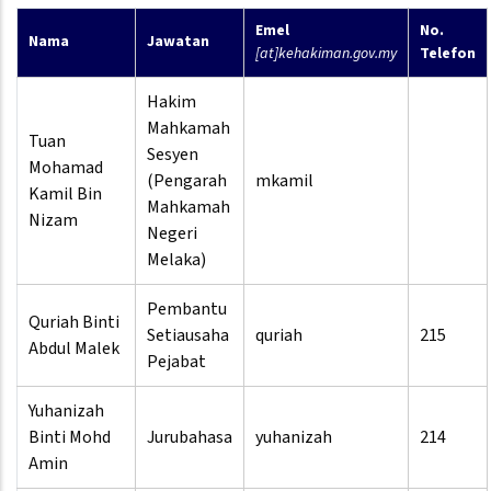
Emel
No.
Nama
Jawatan
[at]kehakiman.gov.my
Telefon
Hakim
Mahkamah
Tuan
Sesyen
Mohamad
(Pengarah
mkamil
Kamil Bin
Mahkamah
Nizam
Negeri
Melaka)
Pembantu
Quriah Binti
Setiausaha
quriah
215
Abdul Malek
Pejabat
Yuhanizah
Binti Mohd
Jurubahasa
yuhanizah
214
Amin