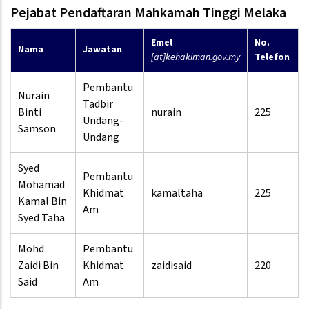
Pejabat Pendaftaran Mahkamah Tinggi Melaka
Emel
No.
Nama
Jawatan
[at]kehakiman.gov.my
Telefon
Pembantu
Nurain
Tadbir
Binti
nurain
225
Undang-
Samson
Undang
Syed
Pembantu
Mohamad
Khidmat
kamaltaha
225
Kamal Bin
Am
Syed Taha
Mohd
Pembantu
Zaidi Bin
Khidmat
zaidisaid
220
Said
Am