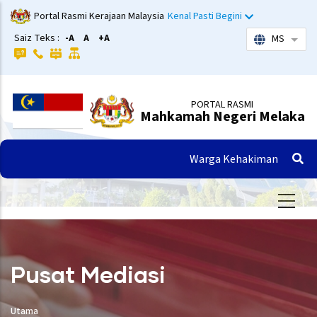
Langkau
Portal Rasmi Kerajaan Malaysia
Kenal Pasti Begini
ke
Saiz Teks :
-A
A
+A
MS
Sena
kandungan
utama
PORTAL RASMI
Mahkamah Negeri Melaka
Warga Kehakiman
Pusat Mediasi
Utama