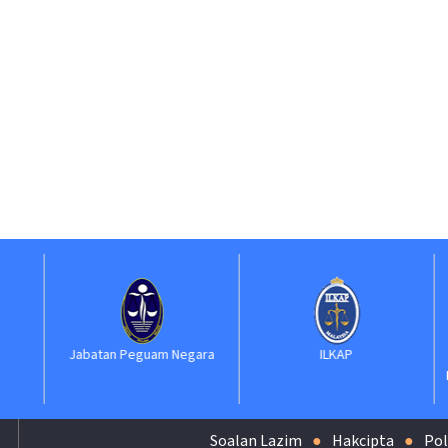
Jabatan Peguam Negara
ILKAP
S
Ke
Soalan Lazim
Hakcipta
Pol