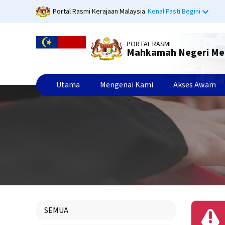
Langkau
Portal Rasmi Kerajaan Malaysia
Kenal Pasti Begini
ke
kandungan
utama
PORTAL RASMI
Mahkamah Negeri Me
Utama
Mengenai Kami
Akses Awam
SEMUA