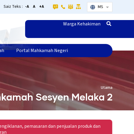
Saiz Teks :
-A
A
+A
MS
Senarai tamba
Warga Kehakiman
ah
Portal Mahkamah Negeri
Utama
kamah Sesyen Melaka 2
ngiklanan, pemasaran dan penjualan produk dan
ran