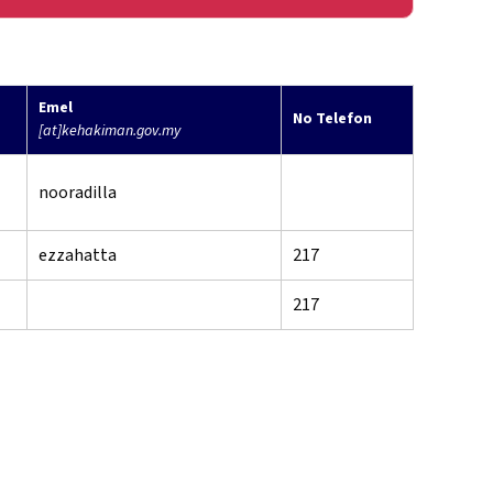
Emel
No Telefon
[at]kehakiman.gov.my
nooradilla
ezzahatta
217
217