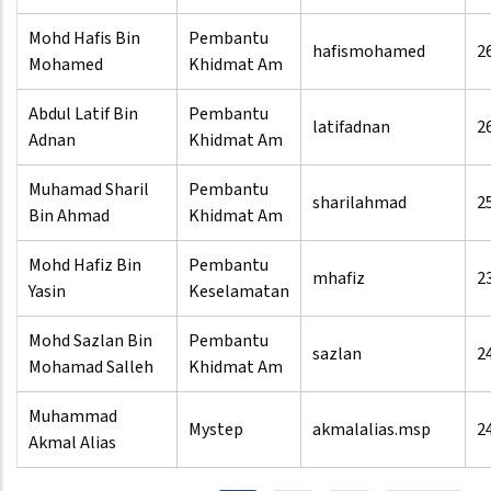
Mohd Hafis Bin
Pembantu
hafismohamed
2
Mohamed
Khidmat Am
Abdul Latif Bin
Pembantu
latifadnan
2
Adnan
Khidmat Am
Muhamad Sharil
Pembantu
sharilahmad
2
Bin Ahmad
Khidmat Am
Mohd Hafiz Bin
Pembantu
mhafiz
2
Yasin
Keselamatan
Mohd Sazlan Bin
Pembantu
sazlan
2
Mohamad Salleh
Khidmat Am
Muhammad
Mystep
akmalalias.msp
2
Akmal Alias