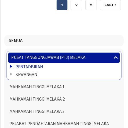
SEMASA
1
HALAMAN
2
SETERUSNYA
››
TERAKHIR
LAST »
HALAMAN
HALAMAN
HALAMAN
SEMUA
Menu
PUSAT TANGGUNGJAWAB (PTJ) MELAKA
Directory
PENTADBIRAN
KEWANGAN
MAHKAMAH TINGGI MELAKA 1
MAHKAMAH TINGGI MELAKA 2
MAHKAMAH TINGGI MELAKA 3
PEJABAT PENDAFTARAN MAHKAMAH TINGGI MELAKA