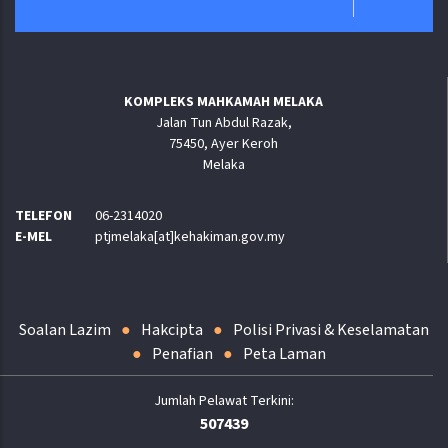
KOMPLEKS MAHKAMAH MELAKA
Jalan Tun Abdul Razak,
75450, Ayer Keroh
Melaka
TELEFON
06-2314020
E-MEL
ptjmelaka[at]kehakiman.gov.my
Soalan Lazim
Hakcipta
Polisi Privasi & Keselamatan
Penafian
Peta Laman
507439