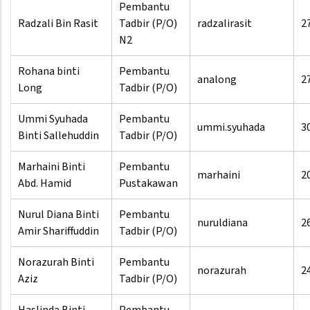
Pembantu
Radzali Bin Rasit
Tadbir (P/O)
radzalirasit
2
N2
Rohana binti
Pembantu
analong
2
Long
Tadbir (P/O)
Ummi Syuhada
Pembantu
ummi.syuhada
3
Binti Sallehuddin
Tadbir (P/O)
Marhaini Binti
Pembantu
marhaini
2
Abd. Hamid
Pustakawan
Nurul Diana Binti
Pembantu
nuruldiana
2
Amir Shariffuddin
Tadbir (P/O)
Norazurah Binti
Pembantu
norazurah
2
Aziz
Tadbir (P/O)