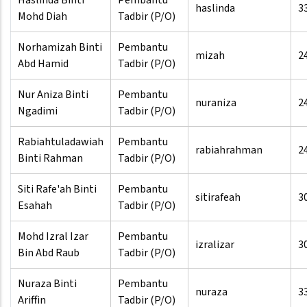
Haslinda Binti
Pembantu
haslinda
3
Mohd Diah
Tadbir (P/O)
Norhamizah Binti
Pembantu
mizah
2
Abd Hamid
Tadbir (P/O)
Nur Aniza Binti
Pembantu
nuraniza
2
Ngadimi
Tadbir (P/O)
Rabiahtuladawiah
Pembantu
rabiahrahman
2
Binti Rahman
Tadbir (P/O)
Siti Rafe'ah Binti
Pembantu
sitirafeah
3
Esahah
Tadbir (P/O)
Mohd Izral Izar
Pembantu
izralizar
3
Bin Abd Raub
Tadbir (P/O)
Nuraza Binti
Pembantu
nuraza
3
Ariffin
Tadbir (P/O)