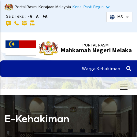
Langkau
Portal Rasmi Kerajaan Malaysia
Kenal Pasti Begini
ke
Saiz Teks :
-A
A
+A
MS
Sena
kandungan
utama
PORTAL RASMI
Mahkamah Negeri Melaka
Warga Kehakiman
E-Kehakiman