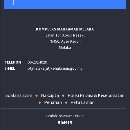
KOMPLEKS MAHKAMAH MELAKA
Jalan Tun Abdul Razak,
75450, Ayer Keroh
Melaka
TELEFON
06-2314020
E-MEL
ptjmelaka[at]kehakiman.gov.my
Soalan Lazim
Hakcipta
Polisi Privasi & Keselamatan
Penafian
Peta Laman
504915