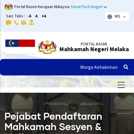
Langkau
Portal Rasmi Kerajaan Malaysia
Kenal Pasti Begini
ke
Saiz Teks :
-A
A
+A
MS
Sena
kandungan
utama
PORTAL RASMI
Mahkamah Negeri Melaka
Warga Kehakiman
Pejabat Pendaftaran
Mahkamah Sesyen &