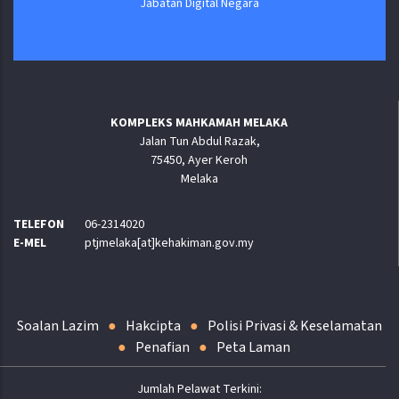
Jabatan Digital Negara
KOMPLEKS MAHKAMAH MELAKA
Jalan Tun Abdul Razak,
75450, Ayer Keroh
Melaka
TELEFON
06-2314020
E-MEL
ptjmelaka[at]kehakiman.gov.my
Soalan Lazim
Hakcipta
Polisi Privasi & Keselamatan
Penafian
Peta Laman