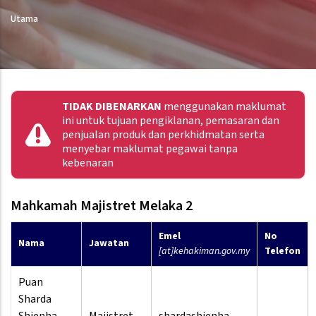
Utama
TIDAK DIBENARKAN
menggunakan maklumat
ini untuk tujuan pengiklanan, pemasaran dan
penjualan produk dan perkhidmatan serta
menyebar maklumat pegawai tanpa
kebenaran
Mahkamah Majistret Melaka 2
Emel
No
Nama
Jawatan
[at]kehakiman.gov.my
Telefon
Puan
Sharda