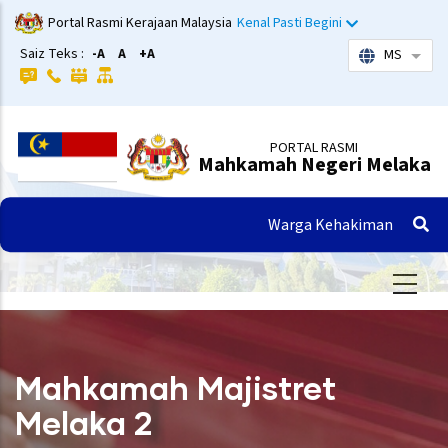
Langkau
Portal Rasmi Kerajaan Malaysia
Kenal Pasti Begini
ke
Saiz Teks :
-A
A
+A
MS
Sena
kandungan
utama
PORTAL RASMI
Mahkamah Negeri Melaka
Warga Kehakiman
Mahkamah Majistret
Melaka 2