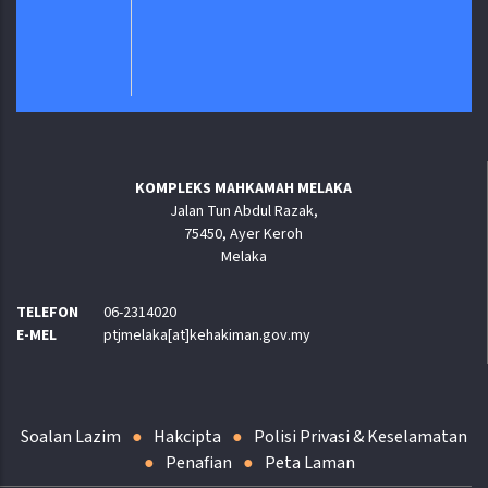
KOMPLEKS MAHKAMAH MELAKA
Jalan Tun Abdul Razak,
75450, Ayer Keroh
Melaka
TELEFON
06-2314020
E-MEL
ptjmelaka[at]kehakiman.gov.my
Soalan Lazim
Hakcipta
Polisi Privasi & Keselamatan
Penafian
Peta Laman