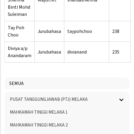
Shienha
Majistret
shardashienha
Binti Mohd
Suleiman
Tay Poh
Jurubahasa
taypohchoo
238
Choo
Diviya a/p
Jurubahasa
divianand
235
Anandaram
SEMUA
Menu
PUSAT TANGGUNGJAWAB (PTJ) MELAKA
Directory
MAHKAMAH TINGGI MELAKA 1
MAHKAMAH TINGGI MELAKA 2