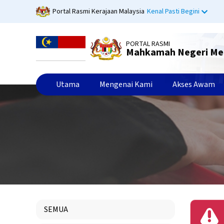
Langkau
Portal Rasmi Kerajaan Malaysia
Kenal Pasti Begini
ke
kandungan
utama
PORTAL RASMI
Mahkamah Negeri Me
Utama
Mengenai Kami
Akses Awam
SEMUA