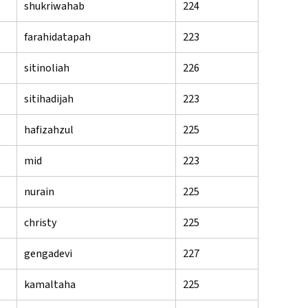
shukriwahab
224
farahidatapah
223
sitinoliah
226
sitihadijah
223
hafizahzul
225
mid
223
nurain
225
christy
225
gengadevi
227
kamaltaha
225