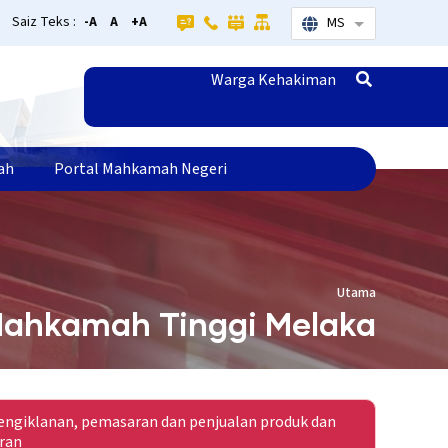
Saiz Teks :
-A
A
+A
MS
Senarai tamba
Warga Kehakiman
ah
Portal Mahkamah Negeri
Utama
Mahkamah Tinggi Melaka
ngiklanan, pemasaran dan penjualan produk dan
ran