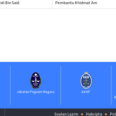
di Bin Said
Pembantu Khidmat Am
Jabatan Peguam Negara
ILKAP
S
Ke
Soalan Lazim
Hakcipta
Pol