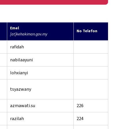
Emel
No Telefon
[at]kehakiman.gov.my
rafidah
nabilaayuni
lohxianyi
tsyazwany
azmawati.su
226
razilah
224