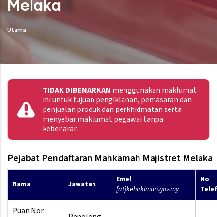
Melaka
Utama
TIDAK DIBENARKAN
menggunakan maklumat
ini untuk tujuan pengiklanan, pemasaran dan
penjualan produk dan perkhidmatan serta
menyebar maklumat pegawai tanpa
kebenaran
Pejabat Pendaftaran Mahkamah Majistret Melaka
Emel
No
Nama
Jawatan
[at]kehakiman.gov.my
Tele
Puan Nor
Penolong