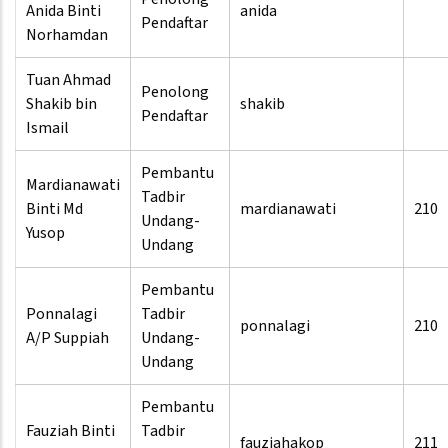
Anida Binti
anida
Pendaftar
Norhamdan
Tuan Ahmad
Penolong
Shakib bin
shakib
Pendaftar
Ismail
Pembantu
Mardianawati
Tadbir
Binti Md
mardianawati
210
Undang-
Yusop
Undang
Pembantu
Ponnalagi
Tadbir
ponnalagi
210
A/P Suppiah
Undang-
Undang
Pembantu
Fauziah Binti
Tadbir
fauziahakop
211