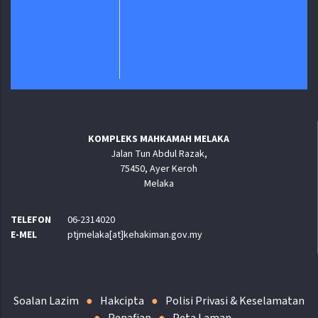
Jabatan Digital Negara
KOMPLEKS MAHKAMAH MELAKA
Jalan Tun Abdul Razak,
75450, Ayer Keroh
Melaka
TELEFON
06-2314020
E-MEL
ptjmelaka[at]kehakiman.gov.my
Soalan Lazim
Hakcipta
Polisi Privasi & Keselamatan