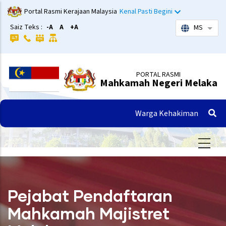
Langkau
Portal Rasmi Kerajaan Malaysia
Kenal Pasti Begini
ke
Saiz Teks :
-A
A
+A
MS
Sena
kandungan
utama
PORTAL RASMI
Mahkamah Negeri Melaka
Warga Kehakiman
Pejabat Pendaftaran
Mahkamah Majistret