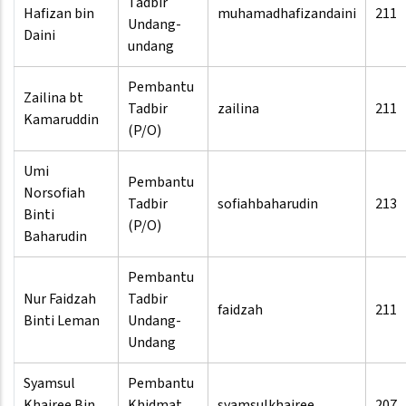
Tadbir
Hafizan bin
muhamadhafizandaini
211
Undang-
Daini
undang
Pembantu
Zailina bt
Tadbir
zailina
211
Kamaruddin
(P/O)
Umi
Pembantu
Norsofiah
Tadbir
sofiahbaharudin
213
Binti
(P/O)
Baharudin
Pembantu
Nur Faidzah
Tadbir
faidzah
211
Binti Leman
Undang-
Undang
Syamsul
Pembantu
Khairee Bin
Khidmat
syamsulkhairee
207